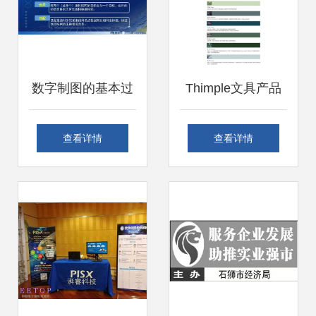
数字制图的基本过
Thimple文具产品
程与关键技术 国家
设计 以“唤心·青”系
查看详情
查看详情
精品课程《地图
列引领数字内容制
学》第七章第五节
作新潮流
解析